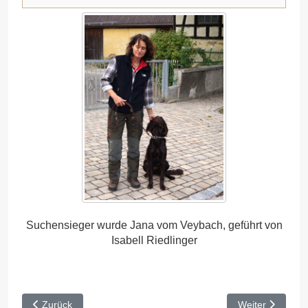
Suchensieger wurde Jana vom Veybach, geführt von
Isabell Riedlinger
Vorheriger Beitrag: HZP Buchheim (2) 2015
Nächster Beitr
Zurück
Weiter