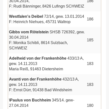
30.04.2014,
186
F: Rudi Bänninger, 8426 Lufingn SCHWEIZ
Westfalen's Deibel
72/14, gew. 13.01.2014
186
F: Heinrich Niehues, 45731 Waltrop
Gibbs vom Rötelstein
SHSB 726392, gew.
30.04.2014
185
F: Monika Schibli, 8614 Sulzbach,
SCHWEIZ
Adelheid von der Frankenhöhe
433/13 A,
gew. 14.11.2013
183
Maria Reiß, 91463 Dietersheim
Avanti von der Frankenhöhe
432/13 A,
gew. 14.11.2013
183
F: Ernst Dürr, 91438 Bad Windsheim
\Paulus von Buchheim
345/14. gew-
27.04.2014
180