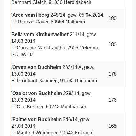
Bernhard Gleich, 91336 Heroldsbach
\Arco vom Ilberg
248/14, gew. 05.04.2014
180
F: Thomas Gayer, 89564 Nattheim
Bella vom Kirchenweiher
211/14, gew.
14.03.2014
180
F: Christine Nani-Läuchli, 7505 Celerina
SCHWEIZ
/Orvett von Buchheim
233/14 A, gew.
13.03.2014
176
F: Leonhard Schmieg, 91593 Buchheim
\
Ozelot von Buchheim
229/ 14, gew.
13.03.2014
176
F: Otto Breitner, 69242 Mühlhausen
/Palme von Buchheim
346/14, gew.
27.04.2014
165
F: Manfred Weidinger, 90542 Eckental