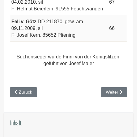
04.02.2010, sil
67
F: Helmut Beierlein, 91555 Feuchtwangen
Feli v. Götz
DD 211870, gew. am
09.11.2009, sil
66
F: Josef Kern, 85652 Pliening
Suchensieger wurde Finni von der Königsfilzen,
geführt von Josef Maier
Vorheriger Beitrag: VJP Buchheim 2011
Nächster Beitra
Zurück
Weiter
Inhalt