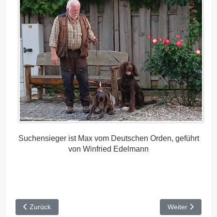
Suchensieger ist Max vom Deutschen Orden, geführt
von Winfried Edelmann
Vorheriger Beitrag: IVGP 2025
Nächster Beitra
Zurück
Weiter