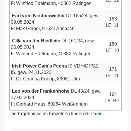
l.E. 12
F: Winfried Edelmann, 40882 Ratingen
Earl vom Kirchenweiher
DL 165/24, gew.
183
09.05.2024
l.E. 11
F: Max Geiger, 91522 Ansbach
Gilla von der Riedleite
DL 161/24, gew.
180
06.05.2024
l.E. 10
F: Winfried Edelmann, 40882 Ratingen
Irish Power Gam's Feena
IS VDH/DPSZ
171
IS, gew. 24.11.2023
l.E. 11
F: Dr. Corinna Knoop, 89081 Ulm
Leo von der Frankenhöhe
DL 48/24, gew.
164
17.03.2024
l.E. BP
F: Gerhard Haas, 89264 Weißenhorn
Die Ergebnisse im Einzelnen finden Sie
hier