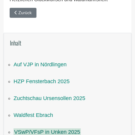
Vorheriger Beitrag: Waldfest Ebrach
Zurück
Inhalt
Auf VJP in Nördlingen
HZP Fensterbach 2025
Zuchtschau Ursensollen 2025
Waldfest Ebrach
VSwP/VFsP in Unken 2025