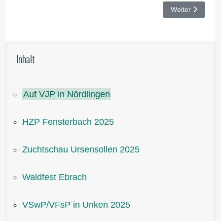
Nächster Beitr
Weiter
Inhalt
Auf VJP in Nördlingen
HZP Fensterbach 2025
Zuchtschau Ursensollen 2025
Waldfest Ebrach
VSwP/VFsP in Unken 2025